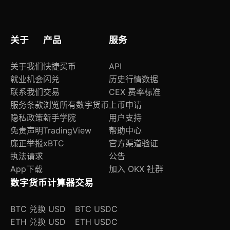
关于
产品
服务
关于我们
快捷买币
API
就业机会
闪兑
历史行情数据
联系我们
交易
CEX 费率标准
服务条款
浏览所有数字货币
上币申请
隐私政策
新手学院
用户支持
免责声明
TradingView
帮助中心
廉正举报
xBTC
官方渠道验证
执法请求
公告
App下载
加入 OKX 社群
数字货币计算器
交易
BTC 兑换 USD
BTC USDC
ETH 兑换 USD
ETH USDC