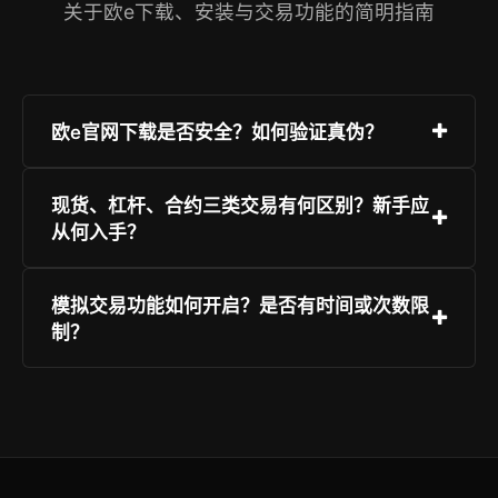
关于欧e下载、安装与交易功能的简明指南
欧e官网下载是否安全？如何验证真伪？
欧e官网仅通过备案域名 https://reg.ouyireg.com
现货、杠杆、合约三类交易有何区别？新手应
提供官方下载入口，所有安装包经SHA256签名验
从何入手？
签，App Store与各大安卓应用商店已上架正版应
用，下载前请务必核对开发者名称“欧e科技有限公
现货即买卖实物加密货币；杠杆支持借币放大收
模拟交易功能如何开启？是否有时间或次数限
司”。
益/风险；合约则为衍生品，无需持有标的资产即
制？
可做多做空。建议新手先使用模拟交易熟悉界面与
规则，再从小额现货开始实践，逐步进阶至杠杆与
登录欧e APP后，在“交易”页右上角点击“模拟”按
合约。
钮即可一键切换。模拟账户初始赠金10,000
USDT，无限时长、无限次使用，行情与实盘完全
一致，数据每日凌晨自动刷新。